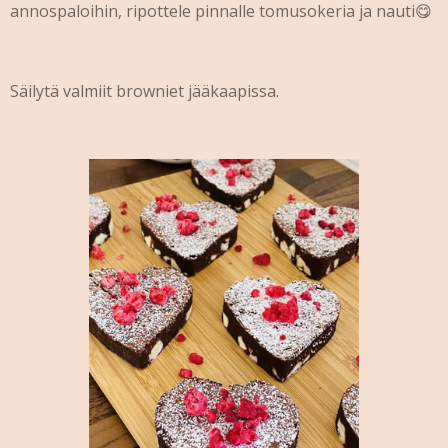
annospaloihin, ripottele pinnalle tomusokeria ja nauti😋
Säilytä valmiit browniet jääkaapissa.