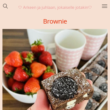
Siirry
🤍 Arkeen ja juhlaan, jokaiselle jotakin
🤍
pääsisältöön
Brownie